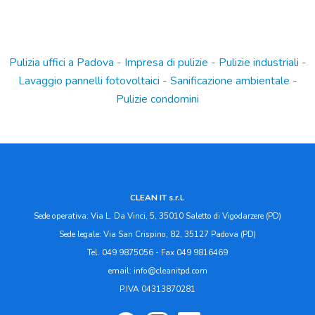
Pulizia uffici a Padova
-
Impresa di pulizie
-
Pulizie industriali
-
Lavaggio pannelli fotovoltaici
-
Sanificazione ambientale
-
Pulizie condomini
CLEAN IT s.r.l.
Sede operativa: Via L. Da Vinci, 5, 35010 Saletto di Vigodarzere (PD)
Sede legale: Via San Crispino, 82, 35127 Padova (PD)
Tel. 049 9875056 - Fax 049 9816469
email: info@cleanitpd.com
P.IVA 04313870281